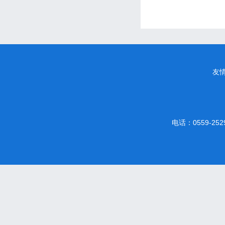
友
电话：0559-2