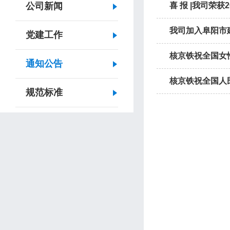
公司新闻
喜 报 |我司荣
我司加入阜阳市
党建工作
核京铁祝全国女
通知公告
核京铁祝全国人
规范标准