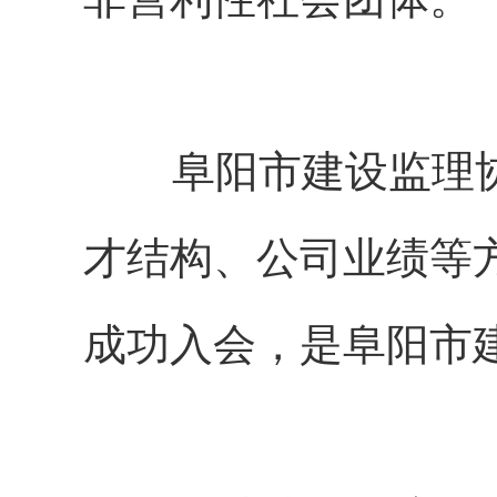
阜阳市建设
监理
才结构、公司业绩等
成功入会，是
阜阳市