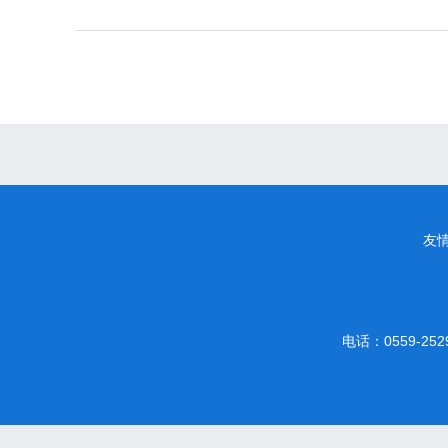
友
电话：0559-2