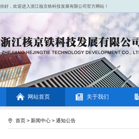
你好，欢迎进入浙江核京铁科技发展有限公司官方网站！
网站首页
关于我们
首页
>
新闻中心
>
通知公告