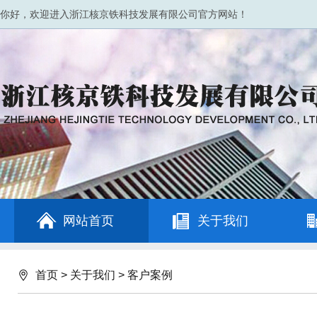
你好，欢迎进入浙江核京铁科技发展有限公司官方网站！
网站首页
关于我们
首页
>
关于我们
>
客户案例