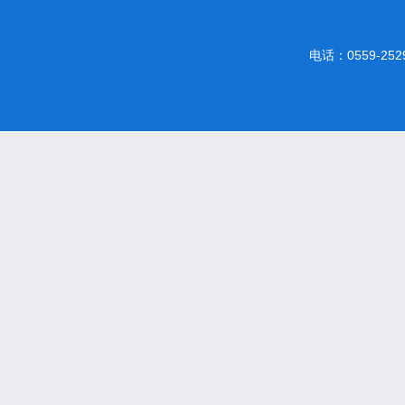
电话：0559-2