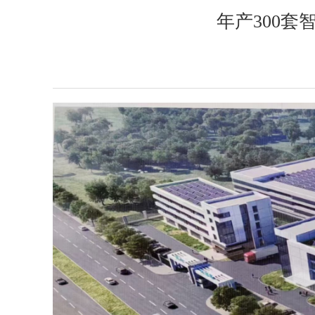
年产300